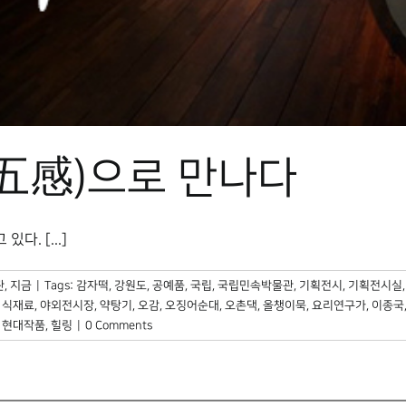
(五感)으로 만나다
. [...]
, 지금
|
Tags:
감자떡
,
강원도
,
공예품
,
국립
,
국립민속박물관
,
기획전시
,
기획전시실
,
식재료
,
야외전시장
,
약탕기
,
오감
,
오징어순대
,
오촌댁
,
올챙이묵
,
요리연구가
,
이종국
,
현대작품
,
힐링
|
0 Comments