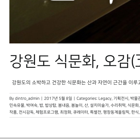
강원도 식문화, 오감
강원도의 소박하고 건강한 식문화는 산과 자연이 근간을 이루고 있다
By
dintro_admin
|
2017년 5월 8일
|
Categories:
Legacy
,
기획전시
,
박물관
민속유물
,
박여숙
,
밥
,
밥상탑
,
봄내음
,
봄놀이
,
산
,
설치미술가
,
수리취떡
,
식문화
작품
,
전시감독
,
체험프로그램
,
최정화
,
큐레이터
,
특별전
,
평창동계올림픽
,
한식