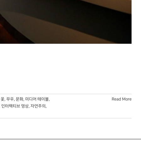
,
꽃
,
무우
,
문화
,
미디어 테이블
,
Read More
,
인터렉티브 영상
,
자연주의
,