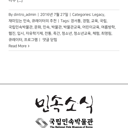
나무 [...]
By
dintro_admin
|
2016년 7월 27일
|
Categories:
Legacy
,
재미있는 민속
,
큐레이터의 추천
|
Tags:
경서통
,
경험
,
교육
,
국립
,
국립민속박물관
,
문화
,
민속
,
박물관
,
박물관교육
,
어린이교육
,
여름방학
,
웹진
,
입시
,
자유학기제
,
전통
,
죽간
,
청소년
,
청소년교육
,
체험
,
최명림
,
최명림
큐레이터
,
프로그램
|
댓글 닫힘
큐레이터가
Read More
추천하는
<
경서통과
죽간
>