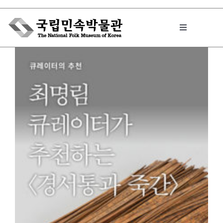
Skip
to
Toggle
content
Navigation
박물관에서는
민속이야기
민속 인사이드
원문보기 PDF