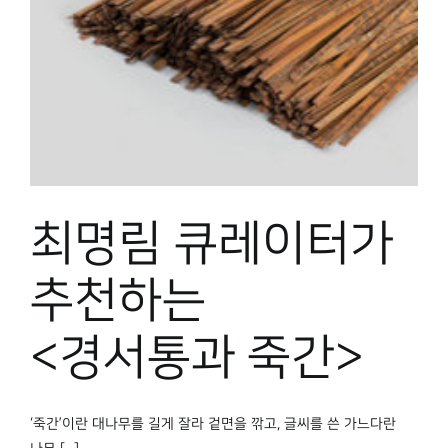
박물관 홈페이지
최명림 큐레이터가
추천하는
<경서통과 죽간>
‘죽간’이란 대나무를 길게 잘라 겉면을 깎고, 글씨를 쓴 가느다란