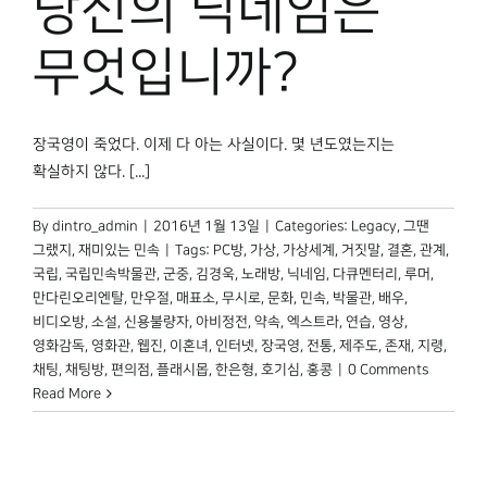
당신의 닉네임은
박물관 홈페이지
무엇입니까?
장국영이 죽었다. 이제 다 아는 사실이다. 몇 년도였는지는
확실하지 않다. [...]
By
dintro_admin
|
2016년 1월 13일
|
Categories:
Legacy
,
그땐
그랬지
,
재미있는 민속
|
Tags:
PC방
,
가상
,
가상세계
,
거짓말
,
결혼
,
관계
,
국립
,
국립민속박물관
,
군중
,
김경욱
,
노래방
,
닉네임
,
다큐멘터리
,
루머
,
만다린오리엔탈
,
만우절
,
매표소
,
무시로
,
문화
,
민속
,
박물관
,
배우
,
비디오방
,
소설
,
신용불량자
,
아비정전
,
약속
,
엑스트라
,
연습
,
영상
,
영화감독
,
영화관
,
웹진
,
이혼녀
,
인터넷
,
장국영
,
전통
,
제주도
,
존재
,
지령
,
채팅
,
채팅방
,
편의점
,
플래시몹
,
한은형
,
호기심
,
홍콩
|
0 Comments
Read More