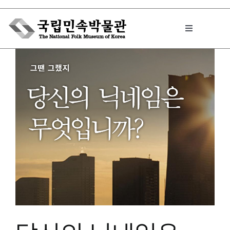
Skip
to
Toggle
content
Navigation
박물관에서는
민속이야기
민속 인사이드
원문보기 PDF