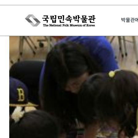
Skip
to
박물관
content