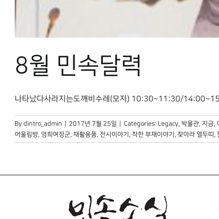
8월 민속달력
나타났다사라지는도깨비수레(모자) 10:30~11:30/14:00~15:
By
dintro_admin
|
2017년 7월 25일
|
Categories:
Legacy
,
박물관, 지금
,
어울림방
,
영희여장군
,
재활용품
,
전시이야기
,
착한 부채이야기
,
찾아라 열두띠
,