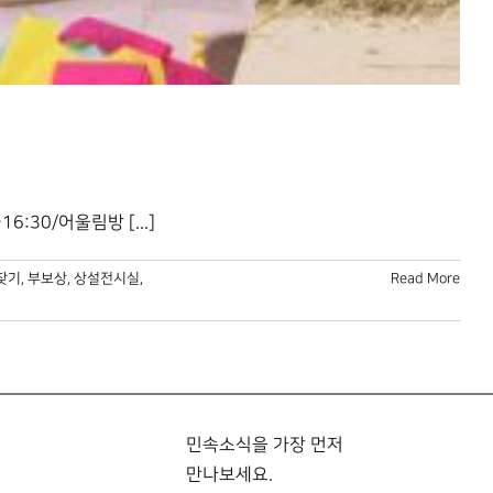
:30/어울림방 [...]
찾기
,
부보상
,
상설전시실
,
Read More
민속소식을 가장 먼저
만나보세요.