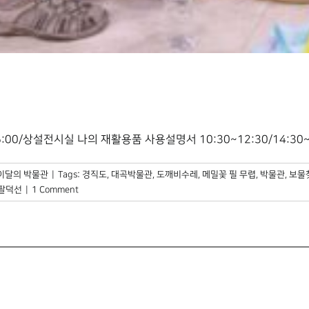
00/상설전시실 나의 재활용품 사용설명서 10:30~12:30/14:30~16
이달의 박물관
|
Tags:
경직도
,
대곡박물관
,
도깨비수레
,
메밀꽃 필 무렵
,
박물관
,
보물
팔덕선
|
1 Comment