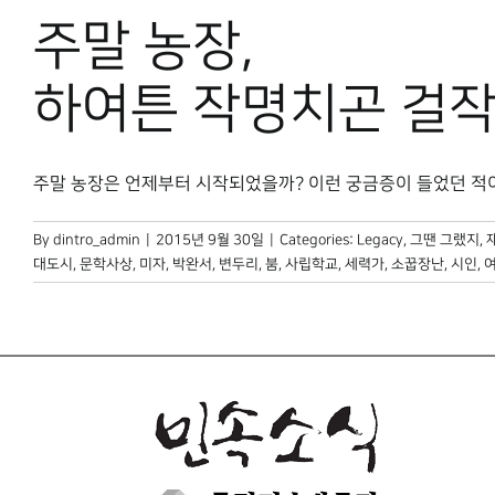
주말 농장,
하여튼 작명치곤 걸
주말 농장은 언제부터 시작되었을까? 이런 궁금증이 들었던 적이 있다
By
dintro_admin
|
2015년 9월 30일
|
Categories:
Legacy
,
그땐 그랬지
,
대도시
,
문학사상
,
미자
,
박완서
,
변두리
,
붐
,
사립학교
,
세력가
,
소꿉장난
,
시인
,