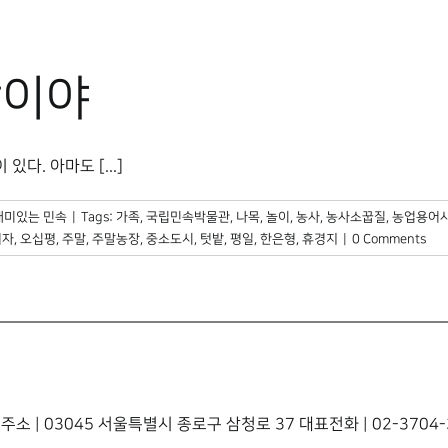
작이야
. 아마도 [...]
재미있는 민속
|
Tags:
가족
,
국립민속박물관
,
나목
,
놀이
,
농사
,
농사소꿉질
,
농업용어
여자
,
오십평
,
주말
,
주말농장
,
중소도시
,
텃밭
,
평일
,
한은형
,
휴경지
|
0 Comments
주소 | 03045 서울특별시 종로구 삼청로 37 대표전화 | 02-3704-3