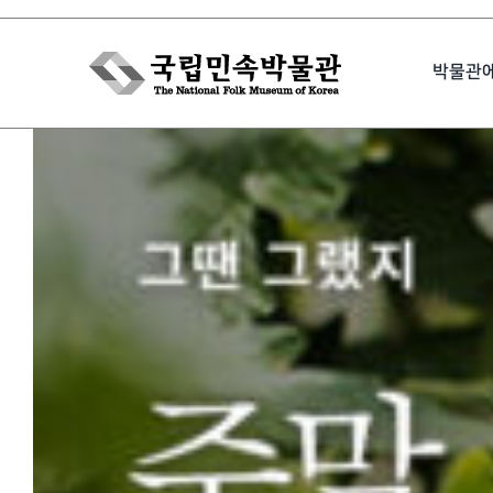
Skip
to
박물관
content