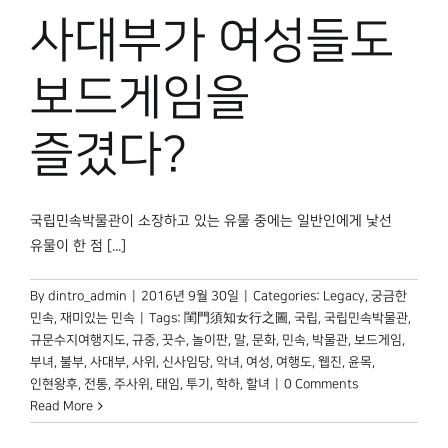
박물관 홈페이지
사대부가 여성들도
보드게임을
즐겼다?
국립민속박물관이 소장하고 있는 유물 중에는 일반인에게 낯선
유물이 한 점 [...]
By
dintro_admin
|
2016년 9월 30일
|
Categories:
Legacy
,
궁금한
민속
,
재미있는 민속
|
Tags:
閨門須知女行之圖
,
국립
,
국립민속박물관
,
규문수지여행지도
,
규중
,
끗수
,
놀이판
,
말
,
문화
,
민속
,
박물관
,
보드게임
,
부녀
,
불부
,
사대부
,
사위
,
신사임당
,
악녀
,
여성
,
여행도
,
웹진
,
윤목
,
인현왕후
,
전통
,
주사위
,
태임
,
투기
,
학하
,
할녀
|
0 Comments
Read More