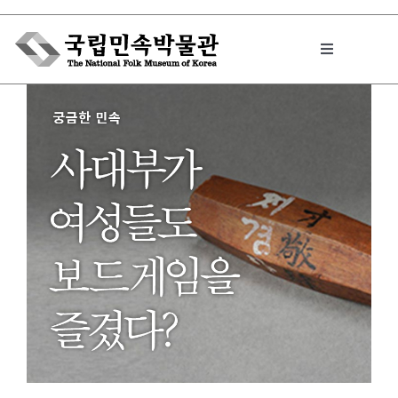
Skip
to
Toggle
content
Navigation
박물관에서는
민속이야기
민속 인사이드
원문보기 PDF