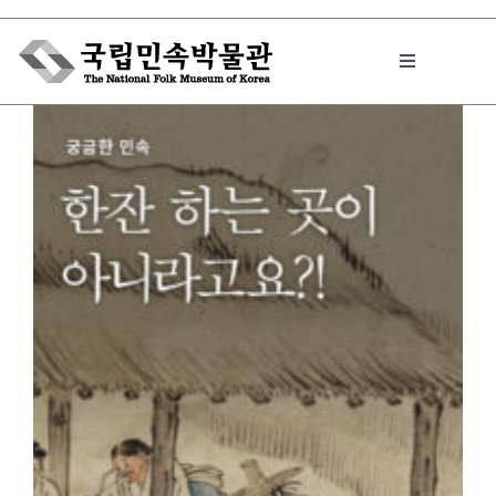
Skip
to
Toggle
content
Navigation
박물관에서는
민속이야기
민속 인사이드
원문보기 PDF