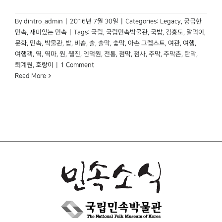
By
dintro_admin
|
2016년 7월 30일
|
Categories:
Legacy
,
궁금한
민속
,
재미있는 민속
|
Tags:
국립
,
국립민속박물관
,
국밥
,
김홍도
,
말먹이
,
문화
,
민속
,
박물관
,
밥
,
비숍
,
술
,
술막
,
숯막
,
아손 그렙스트
,
여관
,
여행
,
여행객
,
역
,
역마
,
원
,
웹진
,
인덕원
,
전통
,
점막
,
점사
,
주막
,
주막촌
,
탄막
,
퇴계원
,
호랑이
|
1 Comment
Read More