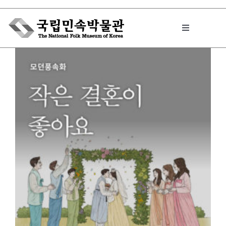
Skip
to
Toggle
content
Navigation
박물관에서는
민속이야기
민속 인사이드
원문보기 PDF