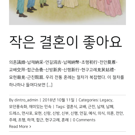
박물관 홈페이지
작은 결혼이 좋아요
의혼議婚-납채納采-연길涓吉-납폐納幣-초행初行-전안奠雁-
교배交拜-합근合巹-신방新房-신행新行-현구고례見舅姑禮-
묘현廟見-근친覲親. 우리 전통 혼례는 절차가 복잡했다. 이 절차를
하나하나 들여다보면 [...]
By
dintro_admin
|
2018년 10월 11일
|
Categories:
Legacy
,
모던풍속화
,
재미있는 민속
|
Tags:
결혼식
,
교배
,
근친
,
납채
,
납폐
,
드레스
,
면사포
,
묘현
,
신랑
,
신방
,
신부
,
신행
,
연길
,
예식
,
의식
,
의혼
,
전안
,
주례
,
초행
,
하객
,
합근
,
현구고례
,
혼례
|
0 Comments
Read More