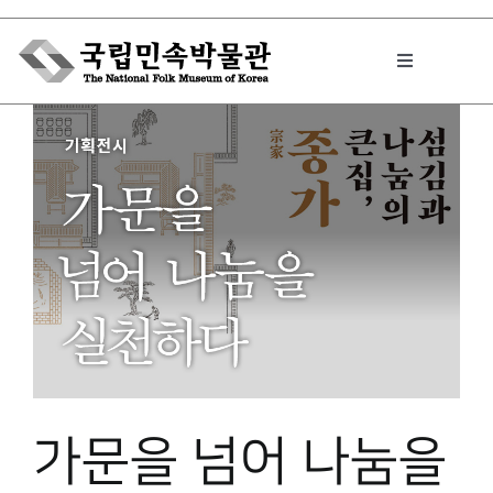
Skip
to
Toggle
content
Navigation
박물관에서는
민속이야기
민속 인사이드
원문보기 PDF
가문을 넘어 나눔을