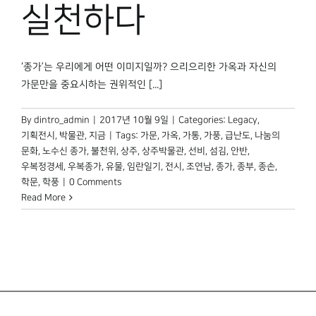
박물관 홈페이지
실천하다
‘종가’는 우리에게 어떤 이미지일까? 으리으리한 가옥과 자신의
가문만을 중요시하는 권위적인 [...]
By
dintro_admin
|
2017년 10월 9일
|
Categories:
Legacy
,
기획전시
,
박물관, 지금
|
Tags:
가문
,
가옥
,
가통
,
가풍
,
급난도
,
나눔의
문화
,
노수신 종가
,
불천위
,
상주
,
상주박물관
,
선비
,
섬김
,
안반
,
우복정경세
,
우복종가
,
유물
,
임란일기
,
전시
,
조연남
,
종가
,
종부
,
종손
,
학문
,
학풍
|
0 Comments
Read More