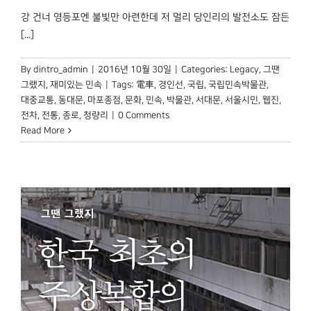
강 건너 영등포엔 불빛만 아련한데 저 멀리 당인리의 발전소도 잠든
[...]
By
dintro_admin
|
2016년 10월 30일
|
Categories:
Legacy
,
그땐
그랬지
,
재미있는 민속
|
Tags:
電車
,
경인선
,
국립
,
국립민속박물관
,
대중교통
,
동대문
,
마포종점
,
문화
,
민속
,
박물관
,
서대문
,
서울시민
,
웹진
,
전차
,
전통
,
종로
,
청량리
|
0 Comments
Read More