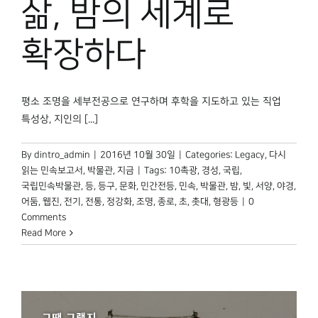
삶, 밤의 세계로
확장하다
평소 조명을 세부전공으로 연구하며 후학을 지도하고 있는 직업
특성상, 지인의 [...]
By
dintro_admin
|
2016년 10월 30일
|
Categories:
Legacy
,
다시
읽는 민속보고서
,
박물관, 지금
|
Tags:
10촉광
,
경성
,
국립
,
국립민속박물관
,
등
,
등구
,
문화
,
민간전등
,
민속
,
박물관
,
밤
,
빛
,
서양
,
야경
,
어둠
,
웹진
,
전기
,
전통
,
정강화
,
조명
,
종로
,
초
,
촛대
,
형광등
|
0
Comments
Read More