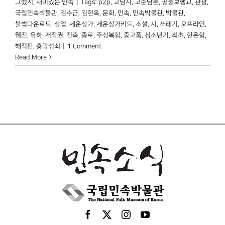
그랬지
,
재미있는 민속
|
Tags:
p2p
,
고담시
,
고준담론
,
공중보행교
,
관광
,
국립민속박물관
,
김수근
,
김현옥
,
문화
,
민속
,
민속박물관
,
박물관
,
불법다운로드
,
상업
,
세운상가
,
세운상가키드
,
소설
,
시
,
쓰레기
,
오프라인
,
웹진
,
유하
,
저작권
,
전축
,
종로
,
주상복합
,
중고품
,
청소년기
,
최초
,
한은형
,
해적판
,
흥망성쇠
|
1 Comment
Read More