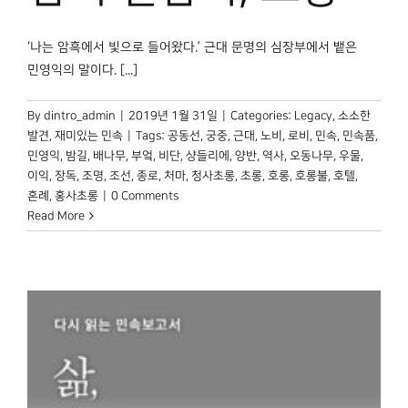
박물관 홈페이지
‘나는 암흑에서 빛으로 들어왔다.’ 근대 문명의 심장부에서 뱉은
민영익의 말이다. [...]
By
dintro_admin
|
2019년 1월 31일
|
Categories:
Legacy
,
소소한
발견
,
재미있는 민속
|
Tags:
공동선
,
궁중
,
근대
,
노비
,
로비
,
민속
,
민속품
,
민영익
,
밤길
,
배나무
,
부엌
,
비단
,
샹들리에
,
양반
,
역사
,
오동나무
,
우물
,
이익
,
장독
,
조명
,
조선
,
종로
,
처마
,
청사초롱
,
초롱
,
호롱
,
호롱불
,
호텔
,
혼례
,
홍사초롱
|
0 Comments
Read More