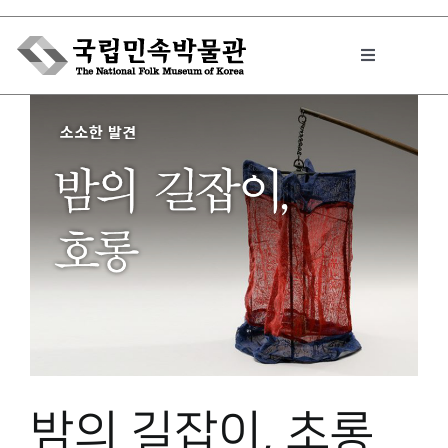
Skip
to
Toggle
content
Navigation
박물관에서는
민속이야기
민속 인사이드
원문보기 PDF
밤의 길잡이, 초롱