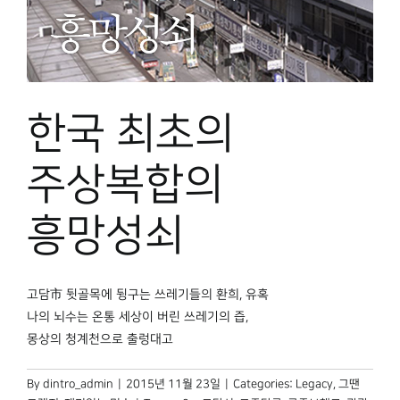
한국 최초의
주상복합의
흥망성쇠
고담市 뒷골목에 뒹구는 쓰레기들의 환희, 유혹
나의 뇌수는 온통 세상이 버린 쓰레기의 즙,
몽상의 청계천으로 출렁대고
By
dintro_admin
|
2015년 11월 23일
|
Categories:
Legacy
,
그땐