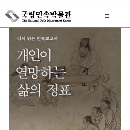
Skip
to
Toggle
content
Navigation
박물관에서는
민속이야기
민속 인사이드
원문보기 PDF