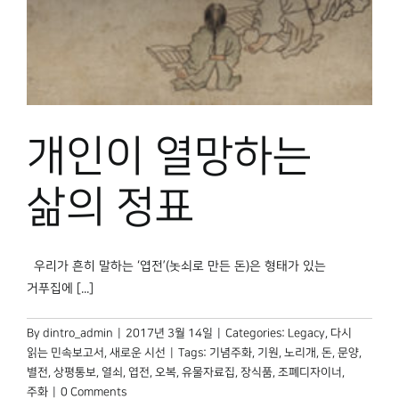
박물관 홈페이지
개인이 열망하는
삶의 정표
우리가 흔히 말하는 ‘엽전’(놋쇠로 만든 돈)은 형태가 있는
거푸집에 [...]
By
dintro_admin
|
2017년 3월 14일
|
Categories:
Legacy
,
다시
읽는 민속보고서
,
새로운 시선
|
Tags:
기념주화
,
기원
,
노리개
,
돈
,
문양
,
별전
,
상평통보
,
열쇠
,
엽전
,
오복
,
유물자료집
,
장식품
,
조폐디자이너
,
주화
|
0 Comments