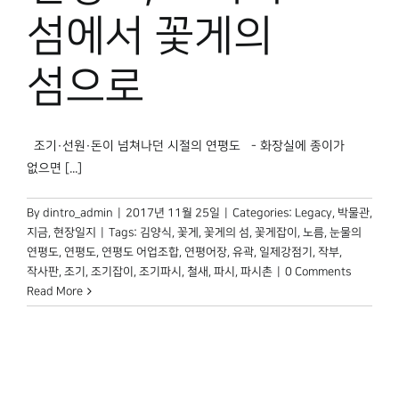
박물관 홈페이지
섬에서 꽃게의
섬으로
조기·선원·돈이 넘쳐나던 시절의 연평도 - 화장실에 종이가
없으면 [...]
By
dintro_admin
|
2017년 11월 25일
|
Categories:
Legacy
,
박물관,
지금
,
현장일지
|
Tags:
김양식
,
꽃게
,
꽃게의 섬
,
꽃게잡이
,
노름
,
눈물의
연평도
,
연평도
,
연평도 어업조합
,
연평어장
,
유곽
,
일제강점기
,
작부
,
작사판
,
조기
,
조기잡이
,
조기파시
,
철새
,
파시
,
파시촌
|
0 Comments
Read More