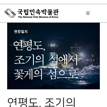
Skip
to
Toggle
content
Navigation
박물관에서는
민속이야기
민속 인사이드
원문보기 PDF
연평도, 조기의