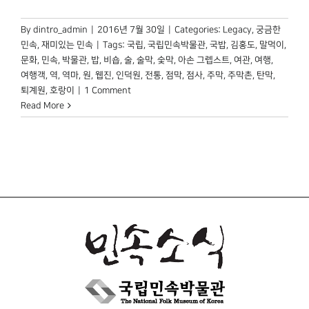
By
dintro_admin
|
2016년 7월 30일
|
Categories:
Legacy
,
궁금한
민속
,
재미있는 민속
|
Tags:
국립
,
국립민속박물관
,
국밥
,
김홍도
,
말먹이
,
문화
,
민속
,
박물관
,
밥
,
비숍
,
술
,
술막
,
숯막
,
아손 그렙스트
,
여관
,
여행
,
여행객
,
역
,
역마
,
원
,
웹진
,
인덕원
,
전통
,
점막
,
점사
,
주막
,
주막촌
,
탄막
,
퇴계원
,
호랑이
|
1 Comment
Read More