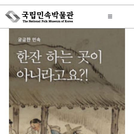
Skip
to
Toggle
content
Navigation
박물관에서는
민속이야기
민속 인사이드
원문보기 PDF