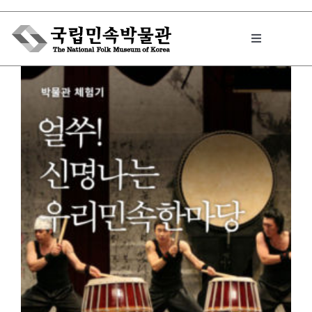
Skip
to
Toggle
content
Navigation
박물관에서는
민속이야기
민속 인사이드
원문보기 PDF