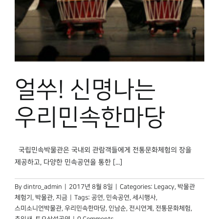
박물관 홈페이지
얼쑤! 신명나는
우리민속한마당
국립민속박물관은 국내외 관람객들에게 전통문화체험의 장을
제공하고, 다양한 민속공연을 통한 [...]
By
dintro_admin
|
2017년 8월 8일
|
Categories:
Legacy
,
박물관
체험기
,
박물관, 지금
|
Tags:
공연
,
민속공연
,
세시행사
,
스미소니언박물관
,
우리민속한마당
,
인남순
,
전시연계
,
전통문화체험
,
추임새
,
토요상설공연
|
0 Comments