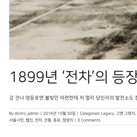
1899년 ‘전차’의 등
강 건너 영등포엔 불빛만 아련한데 저 멀리 당인리의 발전소도 잠든 
By
dintro_admin
|
2016년 10월 30일
|
Categories:
Legacy
,
그땐 그랬지
,
서울시민
,
웹진
,
전차
,
전통
,
종로
,
청량리
|
0 Comments