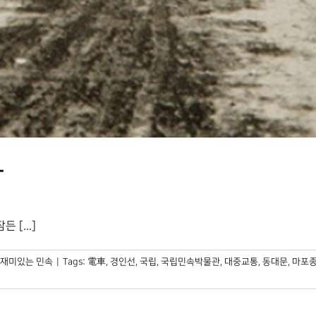
장
[...]
재미있는 민속
|
Tags:
電車
,
경인선
,
국립
,
국립민속박물관
,
대중교통
,
동대문
,
마포