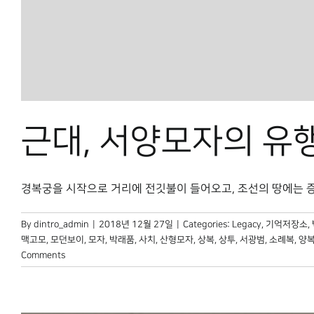
근대, 서양모자의 유
경복궁을 시작으로 거리에 전깃불이 들어오고, 조선의 땅에는 증기기
By
dintro_admin
|
2018년 12월 27일
|
Categories:
Legacy
,
기억저장소
,
맥고모
,
모던보이
,
모자
,
박래품
,
사치
,
산형모자
,
상복
,
상투
,
서광범
,
소례복
,
양
Comments