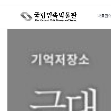
Skip
to
박물관
content