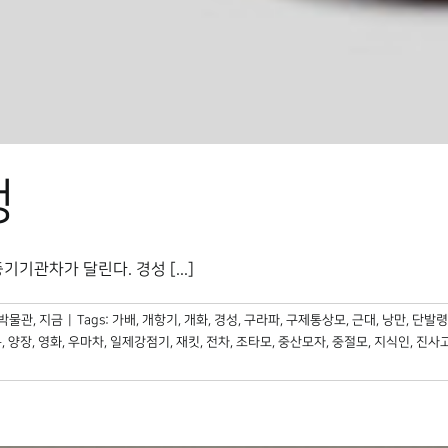
행
관차가 달린다. 경성 [...]
박물관, 지금
|
Tags:
가배
,
개항기
,
개화
,
경성
,
구라파
,
구제통상모
,
근대
,
낭만
,
단발령
복
,
양장
,
영화
,
우마차
,
일제강점기
,
재킷
,
전차
,
조타모
,
중산모자
,
중절모
,
지식인
,
진사