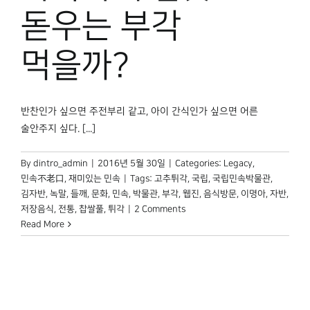
박물관 홈페이지
돋우는 부각
먹을까?
반찬인가 싶으면 주전부리 같고, 아이 간식인가 싶으면 어른
술안주지 싶다. [...]
By
dintro_admin
|
2016년 5월 30일
|
Categories:
Legacy
,
민속不老口
,
재미있는 민속
|
Tags:
고추튀각
,
국립
,
국립민속박물관
,
김자반
,
녹말
,
들깨
,
문화
,
민속
,
박물관
,
부각
,
웹진
,
음식방문
,
이명아
,
자반
,
저장음식
,
전통
,
찹쌀풀
,
튀각
|
2 Comments
Read More