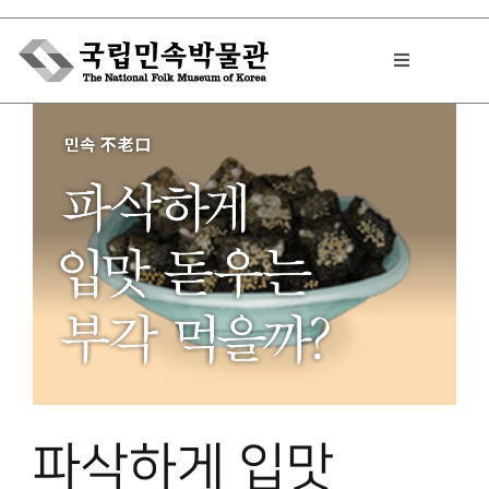
Skip
to
Toggle
content
Navigation
박물관에서는
민속이야기
민속 인사이드
원문보기 PDF
파삭하게 입맛