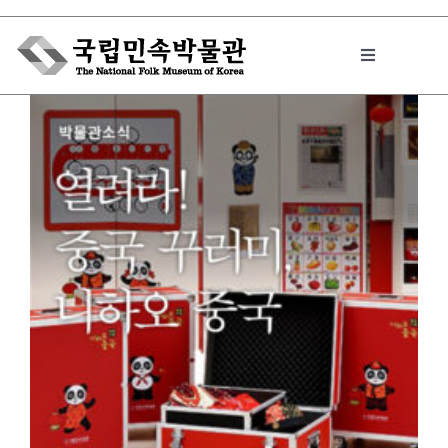
Skip
to
Toggle
content
Navigation
박물관에서는
민속이야기
민속 인사이드
원문보기 PDF