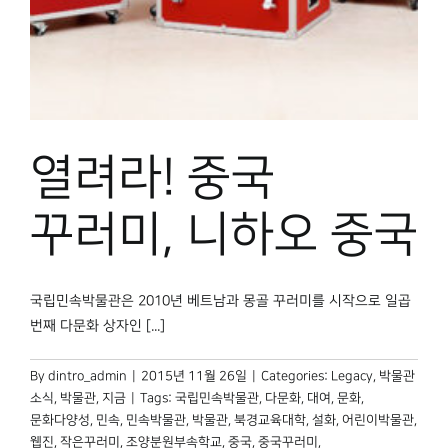
박물관 홈페이지
열려라! 중국
꾸러미, 니하오 중국
국립민속박물관은 2010년 베트남과 몽골 꾸러미를 시작으로 일곱
번째 다문화 상자인 [...]
By
dintro_admin
|
2015년 11월 26일
|
Categories:
Legacy
,
박물관
소식
,
박물관, 지금
|
Tags:
국립민속박물관
,
다문화
,
대여
,
문화
,
문화다양성
,
민속
,
민속박물관
,
박물관
,
북경교육대학
,
설화
,
어린이박물관
,
웹진
,
작은꾸러미
,
조양분원부속학교
,
중국
,
중국꾸러미
,