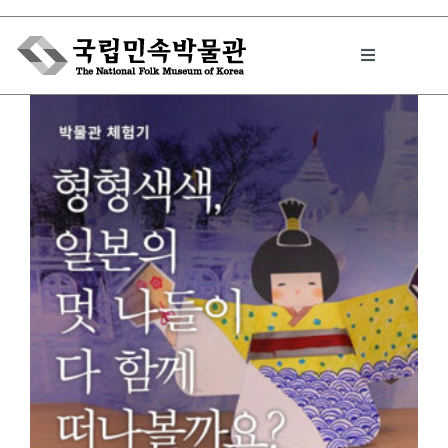
Skip
to
Toggle
content
Navigation
박물관에서는
민속이야기
민속 인사이드
원문보기 PDF