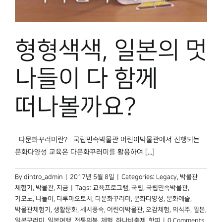
박물관 홈페이지
형형색색, 일본의 멋
나들이 다 함께
떠나볼까요?
다문화꾸러미란? 국립민속박물관 어린이박물관에서 진행되는
문화다양성 교육은 다문화꾸러미를 활용하여 [...]
By
dintro_admin
|
2017년 5월 8일
|
Categories:
Legacy
,
박물관
체험기
,
박물관, 지금
|
Tags:
교육프로그램
,
국립
,
국립민속박물관
,
기모노
,
나들이
,
다루마오토시
,
다문화꾸러미
,
문화다양성
,
문화예술
,
박물관체험기
,
생활문화
,
세시풍속
,
어린이박물관
,
오감체험
,
의식주
,
일본
,
일본꾸러미
,
일본여행
,
전통의복
,
체험
,
하나비축제
,
핫피
|
0 Comments