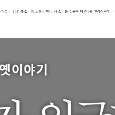
 시선
|
Tags:
감정
,
그림
,
김홍도
,
베니
,
세상
,
소통
,
신윤복
,
이모티콘
,
일러스트레이