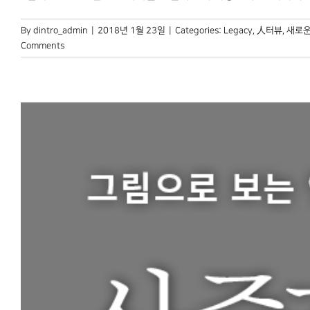
By
dintro_admin
|
2018년 1월 23일
|
Categories:
Legacy
,
人터뷰
,
새로운
Comments