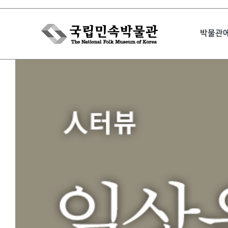
Skip
to
박물관
content