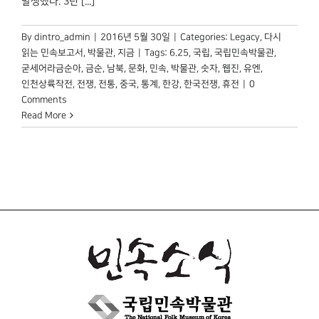
발생했다. 3년 [...]
박물관 홈페이지
By
dintro_admin
|
2016년 5월 30일
|
Categories:
Legacy
,
다시
읽는 민속보고서
,
박물관, 지금
|
Tags:
6.25
,
국립
,
국립민속박물관
,
굳세어라금순아
,
금순
,
남북
,
문화
,
민속
,
박물관
,
숫자
,
웹진
,
유엔
,
인천상륙작전
,
전쟁
,
전통
,
중국
,
통계
,
한강
,
한국전쟁
,
휴전
|
0
Comments
Read More