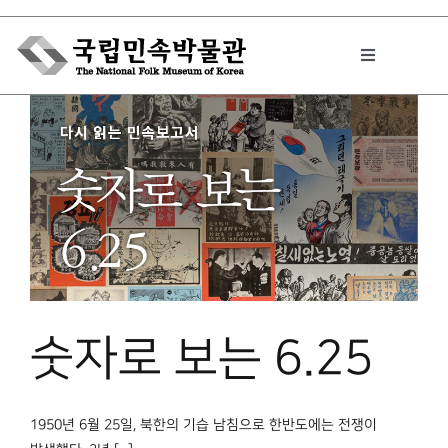
Skip
to
Toggle
content
Navigation
박물관에서는
민속이야기
민속 인사이드
숫자로 보는 6.25
원문보기 PDF
1950년 6월 25일, 북한의 기습 남침으로 한반도에는 전쟁이