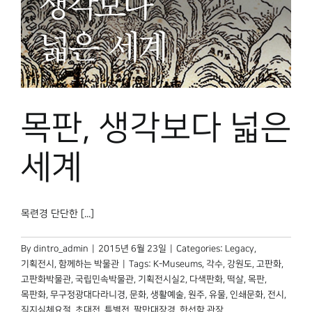
목판, 생각보다 넓은
세계
목련경 단단한 [...]
By
dintro_admin
|
2015년 6월 23일
|
Categories:
Legacy
,
기획전시
,
함께하는 박물관
|
Tags:
K-Museums
,
각수
,
강원도
,
고판화
,
고판화박물관
,
국립민속박물관
,
기획전시실2
,
다색판화
,
떡살
,
목판
,
목판화
,
무구정광대다라니경
,
문화
,
생활예술
,
원주
,
유물
,
인쇄문화
,
전시
,
직지심체요절
,
초대전
,
특별전
,
팔만대장경
,
한선학 관장
,