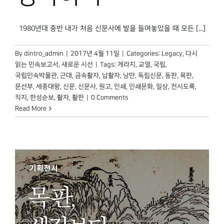
박물관 홈페이지
1980년대 중반 내가 처음 신문사에 발을 들여놓았을 때 모든 [...]
By
dintro_admin
|
2017년 4월 11일
|
Categories:
Legacy
,
다시
읽는 민속보고서
,
새로운 시선
|
Tags:
게라지
,
교열
,
국립
,
국립민속박물관
,
근대
,
금속활자
,
납활자
,
낭만
,
독립신문
,
동판
,
목판
,
문선부
,
세종대왕
,
신문
,
신문사
,
원고
,
인쇄
,
인쇄문화
,
일상
,
전시도록
,
직지
,
한성순보
,
활자
,
활판
|
0 Comments
Read More