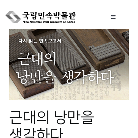
Skip
to
Toggle
content
Navigation
박물관에서는
민속이야기
민속 인사이드
근대의 낭만을
원문보기 PDF
생각하다