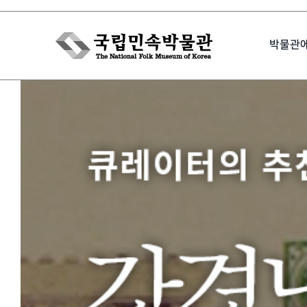
Skip
to
박물관
content