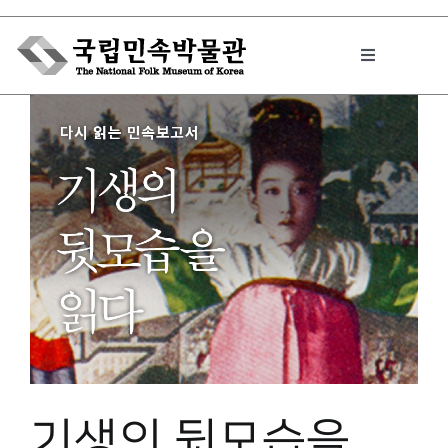
Skip
to
Toggle
content
Navigation
박물관에서는
민속이야기
민속 인사이드
원문보기 PDF
기생의 뒷모습을