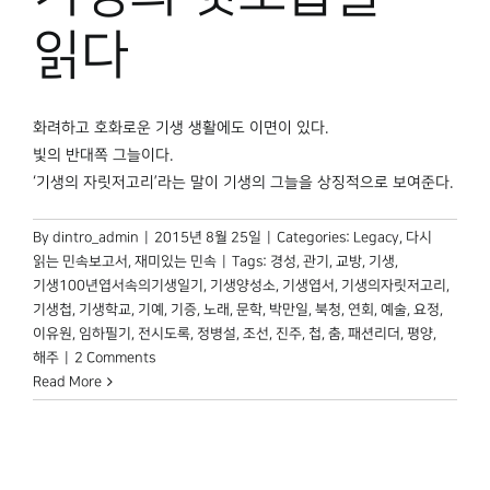
박물관 홈페이지
읽다
화려하고 호화로운 기생 생활에도 이면이 있다.
빛의 반대쪽 그늘이다.
‘기생의 자릿저고리’라는 말이 기생의 그늘을 상징적으로 보여준다.
By
dintro_admin
|
2015년 8월 25일
|
Categories:
Legacy
,
다시
읽는 민속보고서
,
재미있는 민속
|
Tags:
경성
,
관기
,
교방
,
기생
,
기생100년엽서속의기생일기
,
기생양성소
,
기생엽서
,
기생의자릿저고리
,
기생첩
,
기생학교
,
기예
,
기증
,
노래
,
문학
,
박만일
,
북청
,
연회
,
예술
,
요정
,
이유원
,
임하필기
,
전시도록
,
정병설
,
조선
,
진주
,
첩
,
춤
,
패션리더
,
평양
,
해주
|
2 Comments
Read More