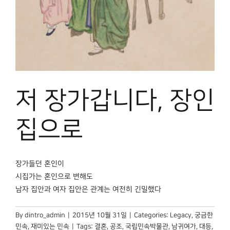
박물관 홈페이지
저 장가갑니다, 장인
집으로
장가들던 혼인이
시집가는 혼인으로 변해도
남자 집안과 여자 집안은 관계는 여전히 긴밀했다
By
dintro_admin
|
2015년 10월 31일
|
Categories:
Legacy
,
궁금한
민속
,
재미있는 민속
|
Tags:
결혼
,
공조
,
국립민속박물관
,
남귀여가
,
대등
,