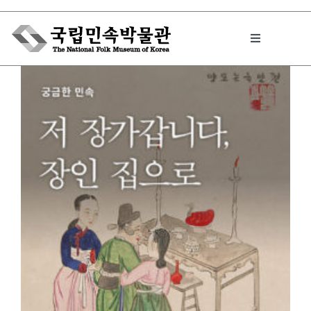
Skip
to
Toggle
content
Navigation
박물관에서는
민속이야기
민속 인사이드
원문보기 PDF