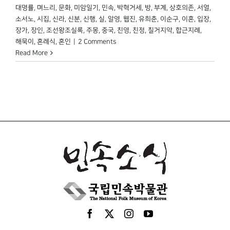
대명률
,
며느리
,
문화
,
미암일기
,
민속
,
박혁거세
,
방
,
부계
,
상호의존
,
서얼
,
소서노
,
시집
,
신라
,
신분
,
신행
,
실
,
알영
,
웹진
,
유희춘
,
이순구
,
이혼
,
입장
,
장가
,
장인
,
조선왕조실록
,
주몽
,
중국
,
친영
,
친정
,
칠거지악
,
합근지례
,
해묵이
,
혼례식
,
혼인
|
2 Comments
Read More