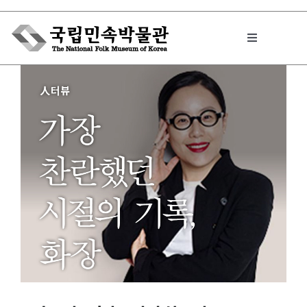
Skip
to
Toggle
content
Navigation
박물관에서는
민속이야기
민속 인사이드
원문보기 PDF