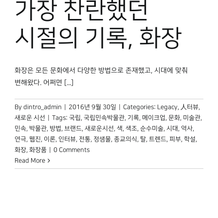
가장 찬란했던
박물관 홈페이지
시절의 기록, 화장
화장은 모든 문화에서 다양한 방법으로 존재했고, 시대에 맞춰
변해왔다. 어쩌면 [...]
By
dintro_admin
|
2016년 9월 30일
|
Categories:
Legacy
,
人터뷰
,
새로운 시선
|
Tags:
국립
,
국립민속박물관
,
기록
,
메이크업
,
문화
,
미술관
,
민속
,
박물관
,
방법
,
브랜드
,
새로운시선
,
색
,
색조
,
순수미술
,
시대
,
역사
,
연극
,
웹진
,
이론
,
인터뷰
,
전통
,
정샘물
,
종교의식
,
탈
,
트렌드
,
피부
,
학설
,
화장
,
화장품
|
0 Comments
Read More