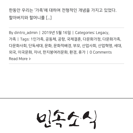
박물관 홈페이지
한동안 우리는 ‘가족’에 대하여 전형적인 개념을 가지고 있었다.
할아버지와 할머니를 [...]
By
dintro_admin
|
2019년 5월 16일
|
Categories:
Legacy
,
가족
|
Tags:
1인가족
,
공동체
,
공항
,
국제결혼
,
다문화가정
,
다문화가족
,
다문화사회
,
단독세대
,
문화
,
문화적배경
,
부모
,
산업사회
,
산업혁명
,
세대
,
외국
,
이국문화
,
자녀
,
한지붕여러문화
,
환경
,
휴가
|
0 Comments
Read More