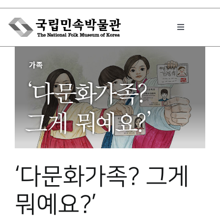
Skip
to
Toggle
content
Navigation
박물관에서는
민속이야기
민속 인사이드
‘다문화가족? 그게
원문보기 PDF
뭐예요?’