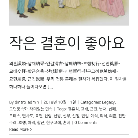
박물관 홈페이지
작은 결혼이 좋아요
의혼議婚-납채納采-연길涓吉-납폐納幣-초행初行-전안奠雁-
교배交拜-합근合巹-신방新房-신행新行-현구고례見舅姑禮-
묘현廟見-근친覲親. 우리 전통 혼례는 절차가 복잡했다. 이 절차를
하나하나 들여다보면 [...]
By
dintro_admin
|
2018년 10월 11일
|
Categories:
Legacy
,
모던풍속화
,
재미있는 민속
|
Tags:
결혼식
,
교배
,
근친
,
납채
,
납폐
,
드레스
,
면사포
,
묘현
,
신랑
,
신방
,
신부
,
신행
,
연길
,
예식
,
의식
,
의혼
,
전안
,
주례
,
초행
,
하객
,
합근
,
현구고례
,
혼례
|
0 Comments
Read More