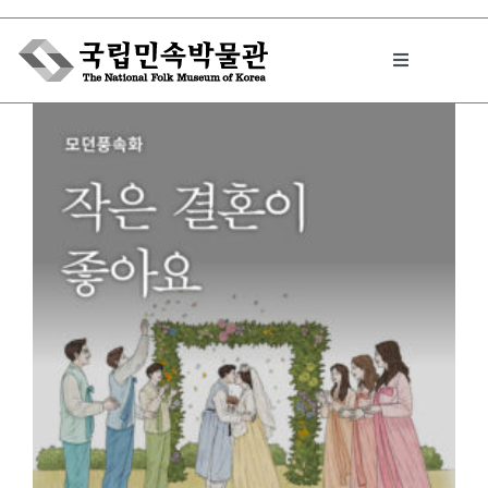
Skip
to
Toggle
content
Navigation
박물관에서는
민속이야기
민속 인사이드
원문보기 PDF