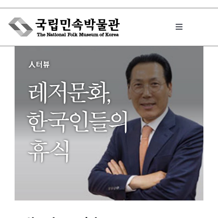
Skip
to
Toggle
content
Navigation
박물관에서는
민속이야기
민속 인사이드
원문보기 PDF