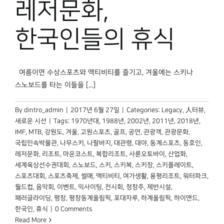
레저문화,
박물관 홈페이지
한국인들의 휴식
여름이면 수상스포츠와 액티비티를 즐기고, 겨울에는 스키나
스노보드를 타는 이들을 [...]
By
dintro_admin
|
2017년 6월 27일
|
Categories:
Legacy
,
人터뷰
,
새로운 시선
|
Tags:
1970년대
,
1988년
,
2002년
,
2011년
,
2018년
,
IMF
,
MTB
,
강원도
,
겨울
,
고원스포츠
,
골프
,
공연
,
관광객
,
관광문화
,
국립민속박물관
,
나무스키
,
나팔바지
,
대관령
,
대야
,
동계스포츠
,
동호인
,
레저문화
,
리조트
,
마운코스트
,
복합리조트
,
사륜오토바이
,
산업화
,
세계육상선수권대회
,
스노보드
,
스키
,
스키복
,
스키장
,
스키플레이트
,
스포츠대회
,
스포츠축제
,
썰매
,
액티비티
,
여가생활
,
용평리조트
,
워터파크
,
월드컵
,
음악회
,
이벤트
,
익사이팅
,
전시회
,
정창주
,
제반시설
,
패러글라이딩
,
평창
,
평창동계올림픽
,
포대자루
,
하계올림픽
,
하이앤드
,
한국인
,
휴식
|
0 Comments
Read More