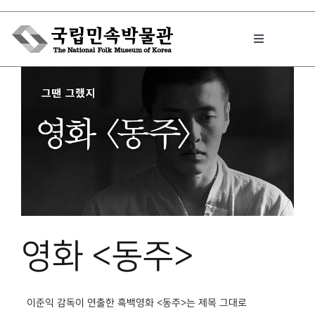
Skip
to
Toggle
content
Navigation
박물관에서는
민속이야기
민속 인사이드
영화 <동주>
원문보기 PDF
이준익 감독이 연출한 흑백영화 <동주>는 제목 그대로