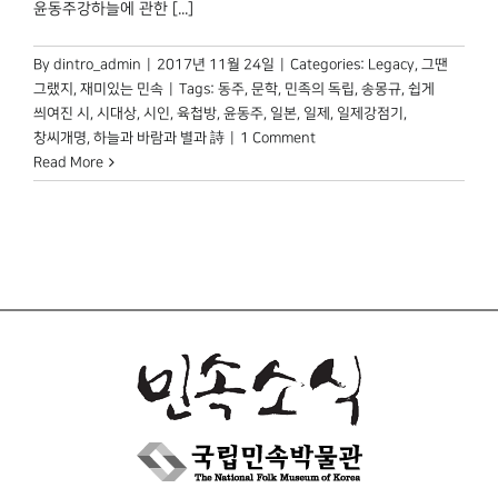
윤동주강하늘에 관한 [...]
박물관 홈페이지
By
dintro_admin
|
2017년 11월 24일
|
Categories:
Legacy
,
그땐
그랬지
,
재미있는 민속
|
Tags:
동주
,
문학
,
민족의 독립
,
송몽규
,
쉽게
씌여진 시
,
시대상
,
시인
,
육첩방
,
윤동주
,
일본
,
일제
,
일제강점기
,
창씨개명
,
하늘과 바람과 별과 詩
|
1 Comment
Read More