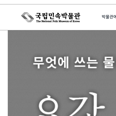
Skip
to
박물관
content