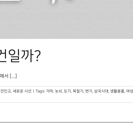
건일까?
 [...]
물건인고
,
새로운 시선
|
Tags:
가마
,
놋쇠
,
도기
,
목칠기
,
변기
,
삼국시대
,
생활용품
,
여