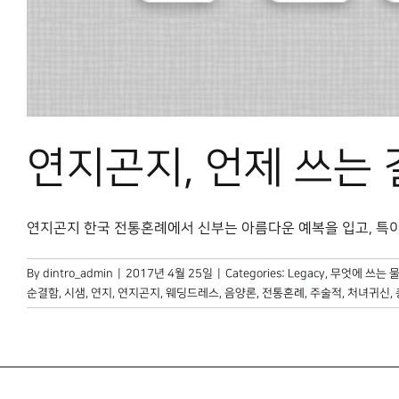
연지곤지, 언제 쓰는 
연지곤지 한국 전통혼례에서 신부는 아름다운 예복을 입고, 특이하게
By
dintro_admin
|
2017년 4월 25일
|
Categories:
Legacy
,
무엇에 쓰는 
순결함
,
시샘
,
연지
,
연지곤지
,
웨딩드레스
,
음양론
,
전통혼례
,
주술적
,
처녀귀신
,