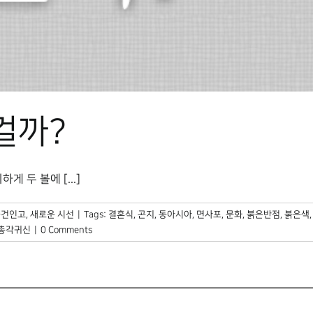
걸까?
 두 볼에 [...]
물건인고
,
새로운 시선
|
Tags:
결혼식
,
곤지
,
동아시아
,
면사포
,
문화
,
붉은반점
,
붉은색
총각귀신
|
0 Comments