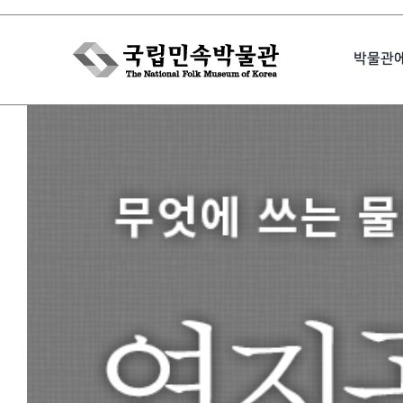
Skip
to
박물관
content