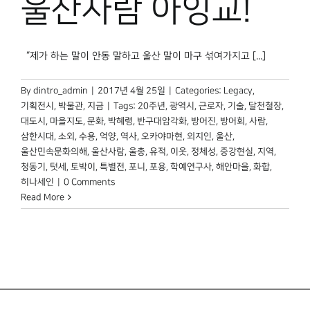
울산사람 아잉교!
“제가 하는 말이 안동 말하고 울산 말이 마구 섞여가지고 [...]
By
dintro_admin
|
2017년 4월 25일
|
Categories:
Legacy
,
기획전시
,
박물관, 지금
|
Tags:
20주년
,
광역시
,
근로자
,
기술
,
달천철장
,
대도시
,
마을지도
,
문화
,
박혜령
,
반구대암각화
,
방어진
,
방어회
,
사람
,
삼한시대
,
소외
,
수용
,
억양
,
역사
,
오카야마현
,
외지인
,
울산
,
울산민속문화의해
,
울산사람
,
울총
,
유적
,
이웃
,
정체성
,
증강현실
,
지역
,
청동기
,
텃세
,
토박이
,
특별전
,
포니
,
포용
,
학예연구사
,
해안마을
,
화합
,
히나세인
|
0 Comments
Read More