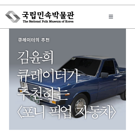
Skip
to
Toggle
content
Navigation
박물관에서는
민속이야기
민속 인사이드
원문보기 PDF