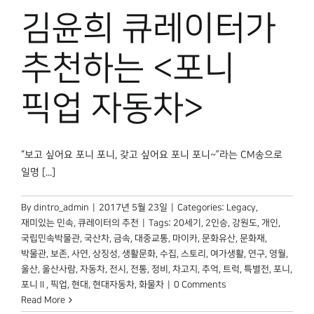
박물관 홈페이지
김윤희 큐레이터가
추천하는 <포니
픽업 자동차>
“보고 싶어요 포니 포니, 갖고 싶어요 포니 포니~”라는 CM송으로
일명 [...]
By
dintro_admin
|
2017년 5월 23일
|
Categories:
Legacy
,
재미있는 민속
,
큐레이터의 추천
|
Tags:
20세기
,
2인승
,
강원도
,
개인
,
국립민속박물관
,
국산차
,
금속
,
대중교통
,
마이카
,
문화유산
,
문화재
,
박물관
,
보존
,
사연
,
상징성
,
생활문화
,
수집
,
스토리
,
여가생활
,
연구
,
영월
,
울산
,
울산사람
,
자동차
,
전시
,
전통
,
정비
,
차고지
,
추억
,
트럭
,
특별전
,
포니
,
포니Ⅱ
,
픽업
,
현대
,
현대자동차
,
화물차
|
0 Comments
Read More