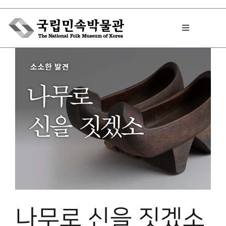
Skip
to
Toggle
content
Navigation
박물관에서는
민속이야기
민속 인사이드
원문보기 PDF
나무로 신을 짓겠소