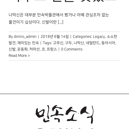
박물관 홈페이지
나막신은 대부분 민속박물관에서 봤거나 아예 관심조차 없는
물건이기 십상이다. 신발이란 [...]
By
dintro_admin
|
2018년 6월 14일
|
Categories:
Legacy
,
소소한
발견
,
재미있는 민속
|
Tags:
고무신
,
구두
,
나막신
,
네덜란드
,
동아시아
,
신발
,
운동화
,
처마선
,
코
,
프랑스
|
0 Comments
Read More