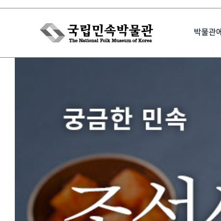
Skip
to
박물관
content