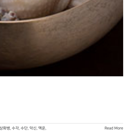
상화병
,
수각
,
수단
,
악신
,
액운
,
Read More