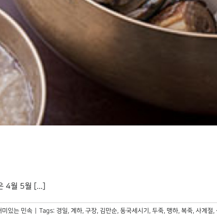
 5월 [...]
재미있는 민속
|
Tags:
경일
,
계하
,
구장
,
김만순
,
동국세시기
,
두죽
,
맹하
,
복죽
,
사계절
,