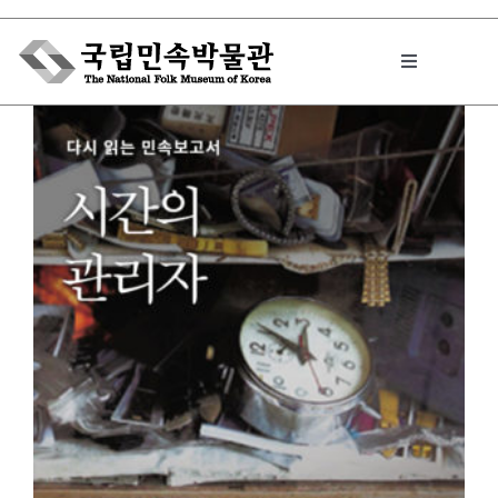
Skip
to
Toggle
content
Navigation
박물관에서는
민속이야기
민속 인사이드
원문보기 PDF