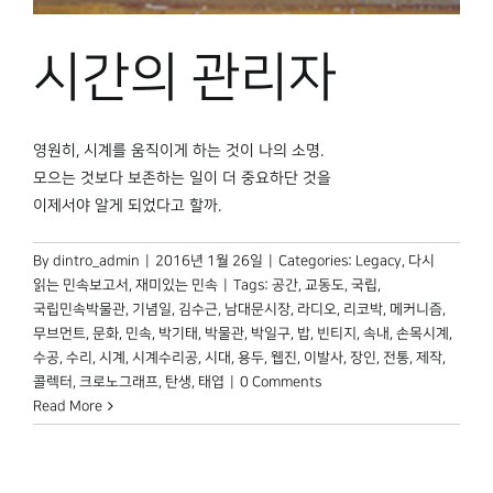
박물관 홈페이지
시간의 관리자
영원히, 시계를 움직이게 하는 것이 나의 소명.
모으는 것보다 보존하는 일이 더 중요하단 것을
이제서야 알게 되었다고 할까.
By
dintro_admin
|
2016년 1월 26일
|
Categories:
Legacy
,
다시
읽는 민속보고서
,
재미있는 민속
|
Tags:
공간
,
교동도
,
국립
,
국립민속박물관
,
기념일
,
김수근
,
남대문시장
,
라디오
,
리코박
,
메커니즘
,
무브먼트
,
문화
,
민속
,
박기태
,
박물관
,
박일구
,
밥
,
빈티지
,
속내
,
손목시계
,
수공
,
수리
,
시계
,
시계수리공
,
시대
,
용두
,
웹진
,
이발사
,
장인
,
전통
,
제작
,
콜렉터
,
크로노그래프
,
탄생
,
태엽
|
0 Comments
Read More