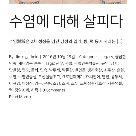
박물관 홈페이지
수염에 대해 살피다
수염鬚髥은 2차 성징을 넘긴 남성의 입가, 뺨, 턱 등에 자라는 [...]
By
dintro_admin
|
2016년 10월 19일
|
Categories:
Legacy
,
궁금한
민속
,
재미있는 민속
|
Tags:
관우
,
국립
,
국립민속박물관
,
규염
,
남자
,
단발령
,
면도
,
문화
,
민속
,
박두세
,
박물관
,
별건곤
,
병자호란
,
소두산
,
손권
,
수염
,
수염변증설
,
오산설림초고
,
요로언야화기
,
요씨잔어
,
웹진
,
윤두서
,
이규경
,
이상진
,
임금
,
전통
,
조강
,
조계
,
조두
,
조씨삼형제초상
,
지봉유설
,
턱
,
평양조씨
,
허목
|
0 Comments
Read More