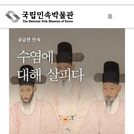
Skip
to
Toggle
content
Navigation
박물관에서는
민속이야기
민속 인사이드
원문보기 PDF