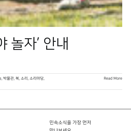
야 놀자’ 안내
속
,
박물관
,
복
,
소리
,
소리마당
,
Read More
민속소식을 가장 먼저
만나보세요.