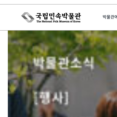
Skip
to
박물관
content