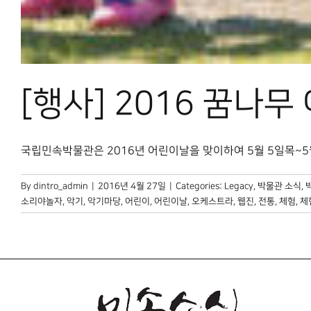
[행사] 2016 꿈나무
국립민속박물관은 2016년 어린이날을 맞이하여 5월 5일목~5월 8
By
dintro_admin
|
2016년 4월 27일
|
Categories:
Legacy
,
박물관 소식
,
소리야놀자
,
악기
,
악기마당
,
어린이
,
어린이날
,
오케스트라
,
웹진
,
전통
,
체험
,
체