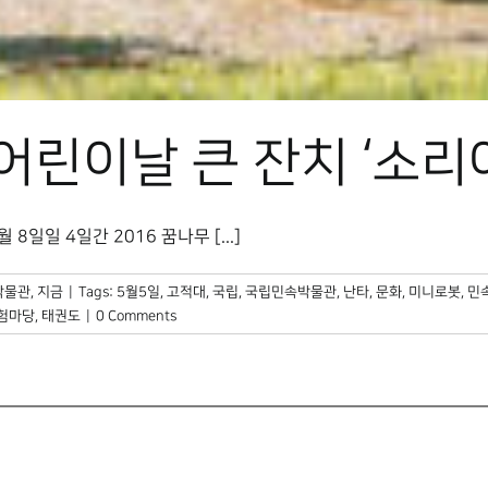
 어린이날 큰 잔치 ‘소리
일일 4일간 2016 꿈나무 [...]
박물관, 지금
|
Tags:
5월5일
,
고적대
,
국립
,
국립민속박물관
,
난타
,
문화
,
미니로봇
,
민
험마당
,
태권도
|
0 Comments