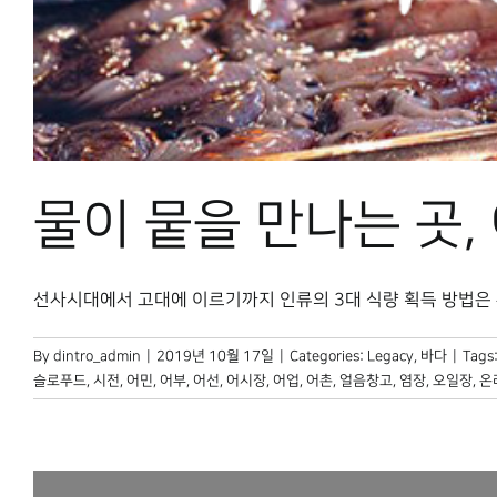
물이 뭍을 만나는 곳,
선사시대에서 고대에 이르기까지 인류의 3대 식량 획득 방법은 수렵, 
By
dintro_admin
|
2019년 10월 17일
|
Categories:
Legacy
,
바다
|
Tags
슬로푸드
,
시전
,
어민
,
어부
,
어선
,
어시장
,
어업
,
어촌
,
얼음창고
,
염장
,
오일장
,
온