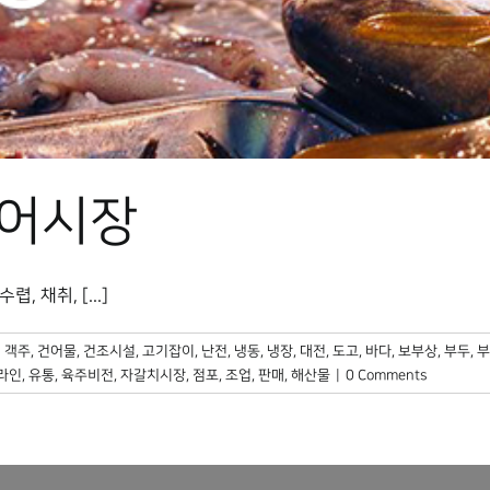
 어시장
채취, [...]
:
객주
,
건어물
,
건조시설
,
고기잡이
,
난전
,
냉동
,
냉장
,
대전
,
도고
,
바다
,
보부상
,
부두
,
부
라인
,
유통
,
육주비전
,
자갈치시장
,
점포
,
조업
,
판매
,
해산물
|
0 Comments