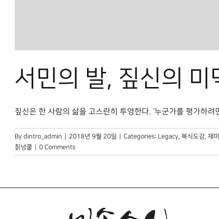
서민의 발, 짚신의 미
짚신은 한 사람의 삶을 고스란히 투영한다. ‘누군가를 평가하려면 그
By
dintro_admin
|
2018년 9월 20일
|
Categories:
Legacy
,
복식도감
,
재미
칡넝쿨
|
0 Comments