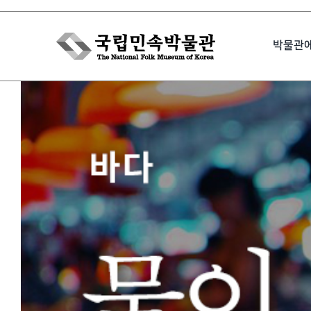
Skip
to
박물관
content