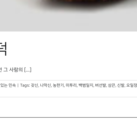
덕
 사람의 [...]
있는 민속
|
Tags:
갖신
,
나막신
,
농한기
,
미투리
,
백범일지
,
버선발
,
삼끈
,
신발
,
오일