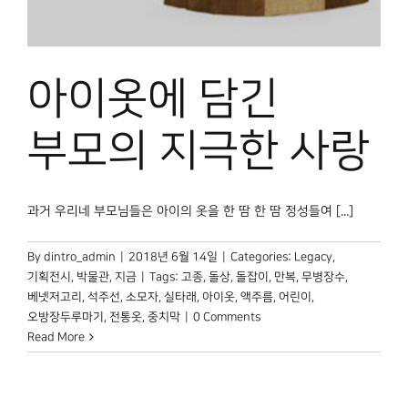
박물관 홈페이지
아이옷에 담긴
부모의 지극한 사랑
과거 우리네 부모님들은 아이의 옷을 한 땀 한 땀 정성들여 [...]
By
dintro_admin
|
2018년 6월 14일
|
Categories:
Legacy
,
기획전시
,
박물관, 지금
|
Tags:
고종
,
돌상
,
돌잡이
,
만복
,
무병장수
,
베넷저고리
,
석주선
,
소모자
,
실타래
,
아이옷
,
액주름
,
어린이
,
오방장두루마기
,
전통옷
,
중치막
|
0 Comments
Read More