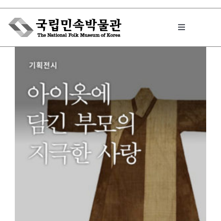
Skip
to
Toggle
content
Navigation
박물관에서는
민속이야기
민속 인사이드
원문보기 PDF