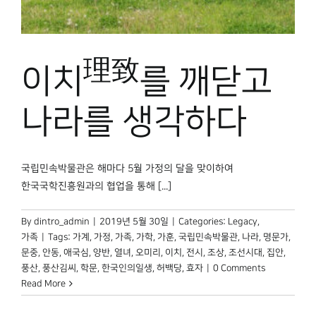
박물관 홈페이지
理致
이치
를 깨닫고
나라를 생각하다
국립민속박물관은 해마다 5월 가정의 달을 맞이하여
한국국학진흥원과의 협업을 통해 [...]
By
dintro_admin
|
2019년 5월 30일
|
Categories:
Legacy
,
가족
|
Tags:
가계
,
가정
,
가족
,
가학
,
가훈
,
국립민속박물관
,
나라
,
명문가
,
문중
,
안동
,
애국심
,
양반
,
열녀
,
오미리
,
이치
,
전시
,
조상
,
조선시대
,
집안
,
풍산
,
풍산김씨
,
학문
,
한국인의일생
,
허백당
,
효자
|
0 Comments
Read More