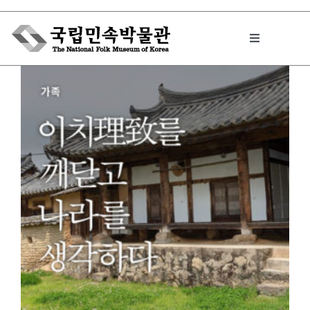
Skip
to
Toggle
content
Navigation
박물관에서는
민속이야기
민속 인사이드
원문보기 PDF