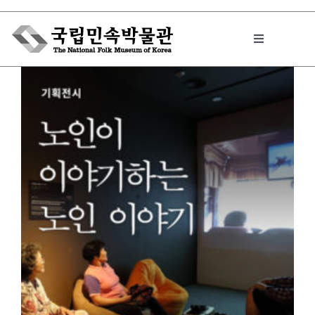
Skip
to
Toggle
content
Navigation
박물관에서는
민속이야기
민속 인사이드
원문보기 PDF