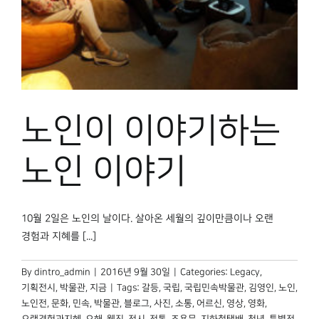
박물관 홈페이지
노인이 이야기하는
노인 이야기
10월 2일은 노인의 날이다. 살아온 세월의 깊이만큼이나 오랜
경험과 지혜를 [...]
By
dintro_admin
|
2016년 9월 30일
|
Categories:
Legacy
,
기획전시
,
박물관, 지금
|
Tags:
갈등
,
국립
,
국립민속박물관
,
김영인
,
노인
,
노인전
,
문화
,
민속
,
박물관
,
블로그
,
사진
,
소통
,
어르신
,
영상
,
영화
,
오랜경험과지혜
,
오해
,
웹진
,
전시
,
전통
,
조용문
,
지하철택배
,
청년
,
특별전
,