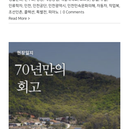
인류학자
,
인천
,
인천공단
,
인천광역시
,
인천민속문화의해
,
자동차
,
작업복
,
조선인촌
,
콜렉션
,
특별전
,
피아노
|
0 Comments
Read More