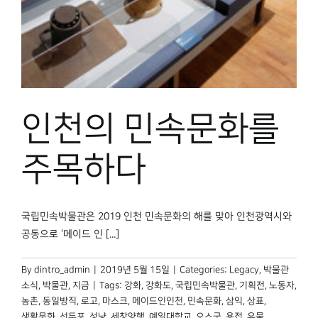
박물관 홈페이지
인천의 민속문화를
주목하다
국립민속박물관은 2019 인천 민속문화의 해를 맞아 인천광역시와
공동으로 ‘메이드 인 [...]
By
dintro_admin
|
2019년 5월 15일
|
Categories:
Legacy
,
박물관
소식
,
박물관, 지금
|
Tags:
강화
,
강화도
,
국립민속박물관
,
기획전
,
노동자
,
농촌
,
동일방직
,
로고
,
마스크
,
메이드인인천
,
민속문화
,
삼익
,
상표
,
생활문화
,
선두포
,
성냥
,
세창양행
,
예일대학교
,
오스굿
,
용접
,
유물
,