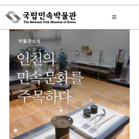
Skip
to
Toggle
content
Navigation
박물관에서는
민속이야기
민속 인사이드
원문보기 PDF