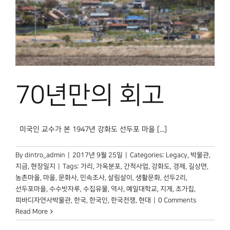
70년만의 회고
미국인 교수가 본 1947년 강화도 선두포 마을 [...]
By
dintro_admin
|
2017년 9월 25일
|
Categories:
Legacy
,
박물관,
지금
,
현장일지
|
Tags:
가리
,
가옥분포
,
간척사업
,
강화도
,
경제
,
길상면
,
농촌마을
,
마을
,
문화사
,
민속조사
,
살림살이
,
생활문화
,
선두2리
,
선두포마을
,
수수빗자루
,
수집유물
,
역사
,
예일대학교
,
지게
,
초가집
,
피바디자연사박물관
,
한국
,
한국인
,
한국전쟁
,
현대
|
0 Comments
Read More