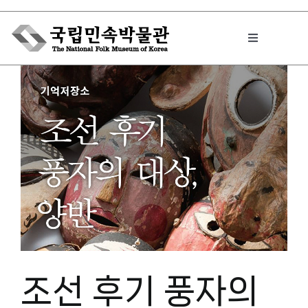
Skip
to
Toggle
content
Navigation
박물관에서는
민속이야기
민속 인사이드
원문보기 PDF
조선 후기 풍자의