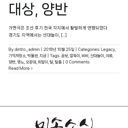
박물관 홈페이지
대상, 양반
가면극은 조선 후기 전국 각지에서 활발하게 연행되었다.
경기도 지역에서는 산대놀이, [...]
By
dintro_admin
|
2018년 10월 25일
|
Categories:
Legacy
,
기억저장소
,
박물관, 지금
|
Tags:
곰보
,
말뚝이
,
비비
,
산대놀이
,
야류
,
양반
,
영노
,
오광대
,
취발이
,
탈
,
탈춤
|
0 Comments
Read More