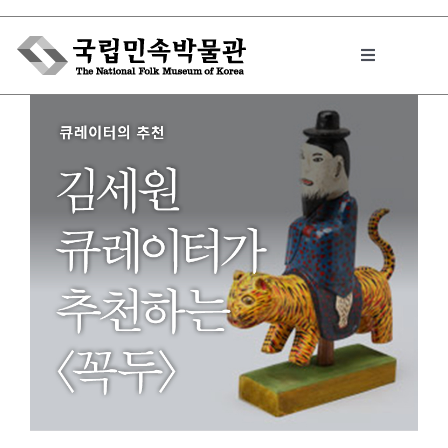
Skip
to
Toggle
content
Navigation
박물관에서는
민속이야기
민속 인사이드
원문보기 PDF