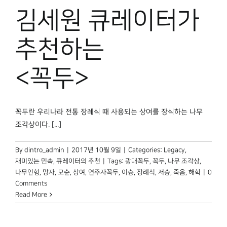
박물관 홈페이지
김세원 큐레이터가
추천하는
<꼭두>
꼭두란 우리나라 전통 장례식 때 사용되는 상여를 장식하는 나무
조각상이다. [...]
By
dintro_admin
|
2017년 10월 9일
|
Categories:
Legacy
,
재미있는 민속
,
큐레이터의 추천
|
Tags:
광대꼭두
,
꼭두
,
나무 조각상
,
나무인형
,
망자
,
모순
,
상여
,
연주자꼭두
,
이승
,
장례식
,
저승
,
죽음
,
해학
|
0
Comments
Read More