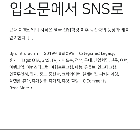
박물관 홈페이지
입소문에서 SNS로
근대 여행산업의 시작은 영국 산업혁명 이후 중산층의 등장과 궤를
같이한다. [...]
By
dintro_admin
|
2019년 8월 29일
|
Categories:
Legacy
,
휴가
|
Tags:
OTA
,
SNS
,
TV
,
가이드북
,
검색
,
근대
,
산업혁명
,
신문
,
여행
,
여행산업
,
여행스타그램
,
여행프로그램
,
예능
,
유튜브
,
인스타그램
,
인플루언서
,
잡지
,
정보
,
중산층
,
크리에이터
,
텔레비전
,
패키지여행
,
플랫폼
,
휴가
,
휴가상품
,
휴가지
,
휴양
,
힐링
|
0 Comments
Read More