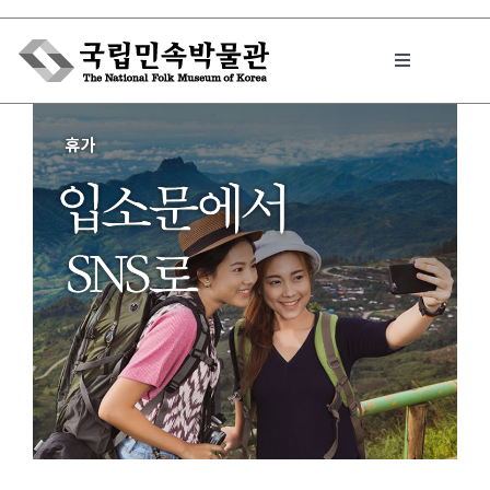
Skip
to
Toggle
content
Navigation
박물관에서는
민속이야기
민속 인사이드
원문보기 PDF