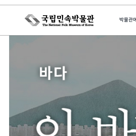
Skip
to
박물관
content