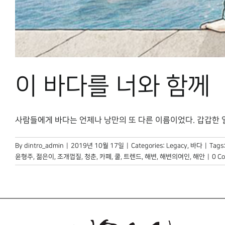
이 바다를 너와 함께
사람들에게 바다는 언제나 낭만의 또 다른 이름이었다. 갑갑한 일상
By
dintro_admin
|
2019년 10월 17일
|
Categories:
Legacy
,
바다
|
Tags
윤형주
,
젊은이
,
조개껍질
,
청춘
,
카페
,
쿨
,
트렌드
,
해변
,
해변의여인
,
해안
|
0 C