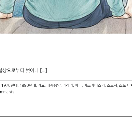
으로부터 벗어나 [...]
:
1970년대
,
1990년대
,
가요
,
대중음악
,
라라라
,
바다
,
버스커버스커
,
소도시
,
소도시
omments