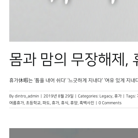
몸과 맘의 무장해제,
휴가休暇는 ‘틈을 내어 쉬다’ ‘느긋하게 지내다’ ‘여유 있게 지내다’
By
dintro_admin
|
2019년 8월 29일
|
Categories:
Legacy
,
휴가
|
Tags:
여름휴가
,
초등학교
,
파도
,
휴가
,
휴식
,
휴양
,
흑백사진
|
0 Comments