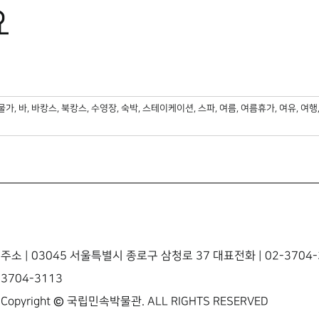
요
물가
,
바
,
바캉스
,
북캉스
,
수영장
,
숙박
,
스테이케이션
,
스파
,
여름
,
여름휴가
,
여유
,
여행
주소 | 03045 서울특별시 종로구 삼청로 37 대표전화 | 02-3704-3
3704-3113
Copyright © 국립민속박물관. ALL RIGHTS RESERVED