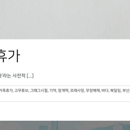
 휴가
라는 사전적 [...]
가족휴가
,
고무튜브
,
그때그시절
,
기억
,
망개떡
,
모래사장
,
무장해제
,
바다
,
복달임
,
부산