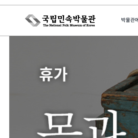
Skip
to
박물관
content