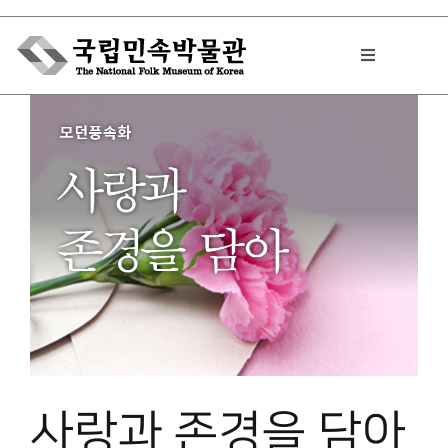
Skip
to
Toggle
content
Navigation
박물관에서는
민속이야기
민속 인사이드
원문보기 PDF
사랑과 존경을 담아