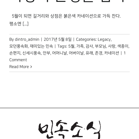
박물관 홈페이지
5월이 되면 길거리와 상점은 붉은색 카네이션으로 가득 찬다.
평소엔 [...]
By
dintro_admin
|
2017년 5월 8일
|
Categories:
Legacy
,
모던풍속화
,
재미있는 민속
|
Tags:
5월
,
가족
,
감사
,
부모님
,
사랑
,
색종이
,
손편지
,
신세시풍속
,
안부
,
어머니날
,
어버이날
,
유래
,
존경
,
카네이션
|
1
Comment
Read More