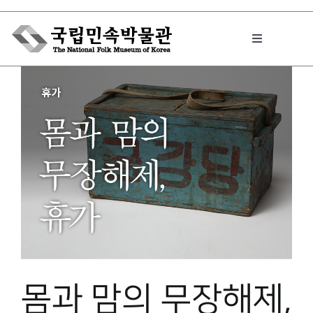
Skip
to
Toggle
content
Navigation
박물관에서는
민속이야기
민속 인사이드
원문보기 PDF
몸과 맘의 무장해제,