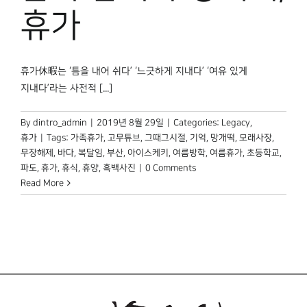
박물관 홈페이지
휴가
휴가休暇는 ‘틈을 내어 쉬다’ ‘느긋하게 지내다’ ‘여유 있게
지내다’라는 사전적 [...]
By
dintro_admin
|
2019년 8월 29일
|
Categories:
Legacy
,
휴가
|
Tags:
가족휴가
,
고무튜브
,
그때그시절
,
기억
,
망개떡
,
모래사장
,
무장해제
,
바다
,
복달임
,
부산
,
아이스케키
,
여름방학
,
여름휴가
,
초등학교
,
파도
,
휴가
,
휴식
,
휴양
,
흑백사진
|
0 Comments
Read More