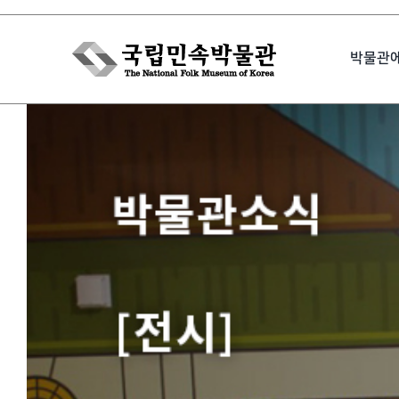
Skip
to
박물관
content